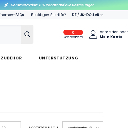
Sommeraktion: 8 % Rabatt auf alle Bestellungen
Themen-FAQs
Benötigen Sie Hilfe?
DE
US-DOLLAR
EN
US-
DOLLAR
anmelden
oder
0
RU
0
Mein Konto
Artikel
Warenkorb
EUR
ES
GBP
IT
S ZUBEHÖR
UNTERSTÜTZUNG
AUD
FR
DE
SORTIEREN NACH
20
meistverkauft