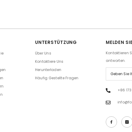
UNTERSTÜTZUNG
MELDEN SI
Kontaktieren 
ie
Über Uns
antworten.
Kontaktiere Uns
gen
Herunterladen
en
Häufig Gestellte Fragen
rn
+86 173
en
info@f