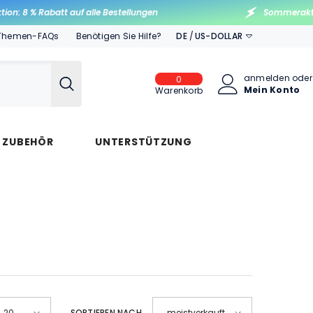
8 % Rabatt auf alle Bestellungen
Sommeraktion: 8
Themen-FAQs
Benötigen Sie Hilfe?
DE
US-DOLLAR
EN
US-
DOLLAR
anmelden
oder
0
RU
0
Mein Konto
Artikel
Warenkorb
EUR
ES
GBP
IT
S ZUBEHÖR
UNTERSTÜTZUNG
AUD
FR
DE
SORTIEREN NACH
20
meistverkauft