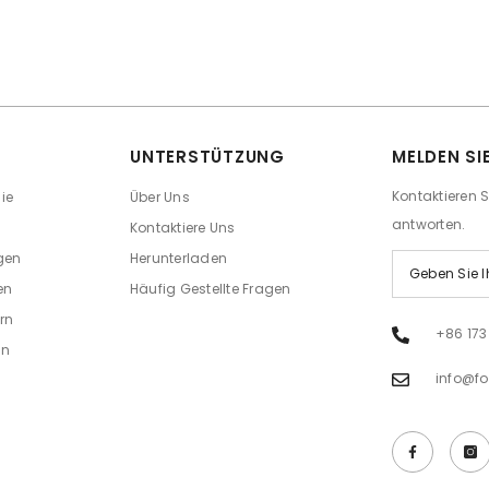
UNTERSTÜTZUNG
MELDEN SI
Kontaktieren 
ie
Über Uns
antworten.
Kontaktiere Uns
gen
Herunterladen
en
Häufig Gestellte Fragen
rn
+86 173
en
info@f