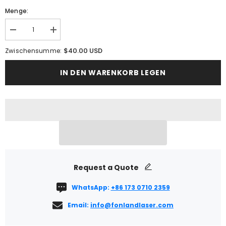
Menge:
Menge
Menge
verringern
erhöhen
für
für
$40.00 USD
Zwischensumme:
OD7+
OD7+
Schweißhelm
Schweißhelm
IN DEN WARENKORB LEGEN
Request a Quote
WhatsApp:
+86 173 0710 2359
Email:
info@fonlandlaser.com