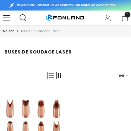
PASSER AU CONTENU
Soldes d'été : obtenez 5% de réduction sur toutes les commandes
0
0
art
Maison
Buses De Soudage Laser
BUSES DE SOUDAGE LASER
Trier