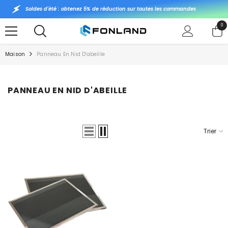
PASSER AU CONTENU
Soldes d'été : obtenez 5% de réduction sur toutes les commandes
0
0
art
Maison
Panneau En Nid D'abeille
PANNEAU EN NID D'ABEILLE
Trier